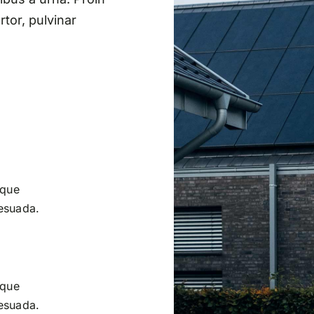
rtor, pulvinar
sque
lesuada.
sque
lesuada.