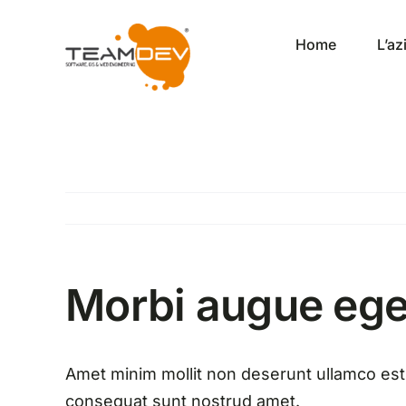
Salta
al
Home
L’a
contenuto
Morbi augue eg
Amet minim mollit non deserunt ullamco est si
consequat sunt nostrud amet.