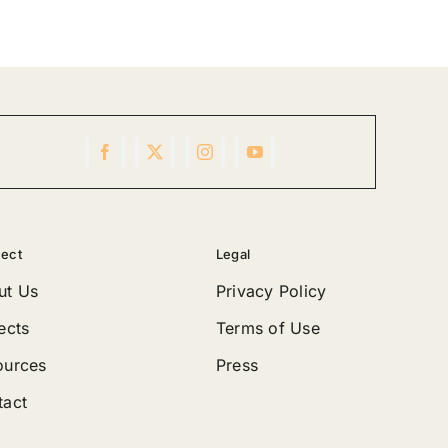
ect
Legal
ut Us
Privacy Policy
ects
Terms of Use
ources
Press
tact