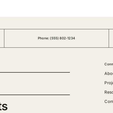
Phone:
(555) 802-1234
Conn
Abo
Proj
Res
ts
Con