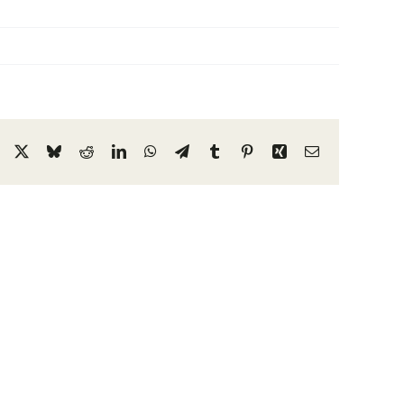
Facebook
X
Bluesky
Reddit
LinkedIn
WhatsApp
Telegram
Tumblr
Pinterest
Xing
Email