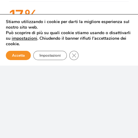
17%
Stiamo utilizzando i cookie per darti la migliore esperienza sul
Fusce placerat tristique sollicitud
nostro sito web.
Può scoprire di più su quali cookie stiamo usando o disattivarli
su
impostazioni
. Chiudendo il banner rifiuti l'accettazione dei
cookie.
Close GDPR Cookie Banner
Accetta
Impostazioni
Related Projects