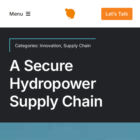
Salta
al
Let’s Talk
Menu
contenuto
Home
Categories:
Innovation
,
Supply Chain
L’azienda
A Secure
Hydropower
Servizi e Soluzioni
Supply Chain
Settori
Storie di successo
News