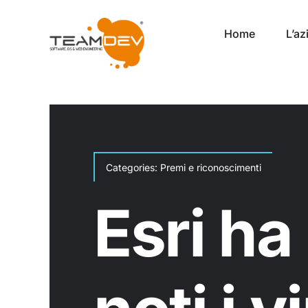
Salta
al
Home
L’a
contenuto
Categories:
Premi e riconoscimenti
Esri ha