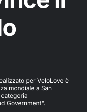
do
alizzato per VeloLove è
nza mondiale a San
 categoria
and Government".