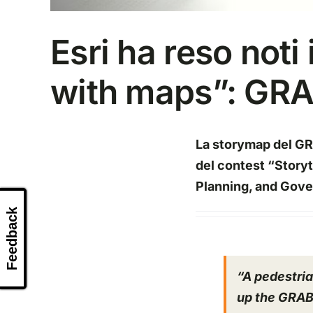
Esri ha reso noti 
with maps”: GRA
La storymap del GRA
del contest “Storyt
Planning, and Gov
Feedback
“A pedestria
up the
GRA