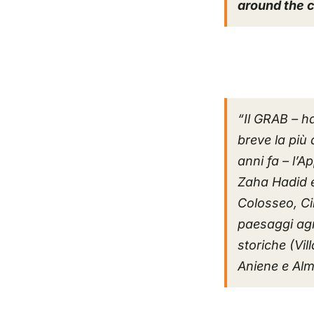
around the c
“Il GRAB – h
breve la più 
anni fa – l’A
Zaha Hadid e
Colosseo, Ci
paesaggi agra
storiche (Vill
Aniene e Alm