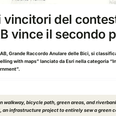
i vincitori del contes
B vince il secondo 
B, Grande Raccordo Anulare delle Bici, si classifi
elling with maps” lanciato da Esri nella categoria “
I
ernment
”.
n walkway, bicycle path, green areas, and riverban
B
, an infrastructure project to entirely sew a green c