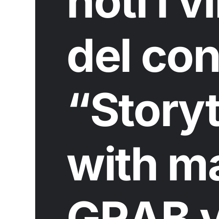
noti i v
del con
“Storyt
with m
GRAB vi