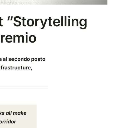
t “Storytelling
premio
ca al secondo posto
nfrastructure,
ks all make
orridor