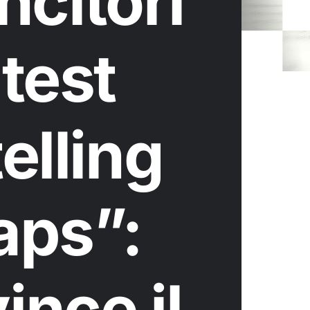
incitori
test
elling
aps”:
nce il