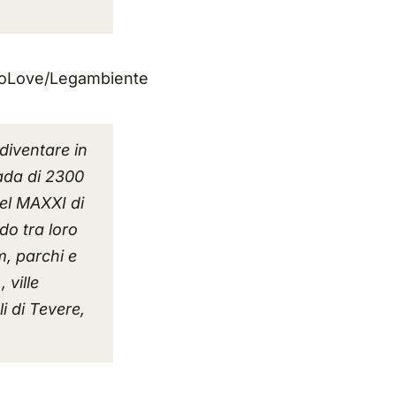
VeloLove/Legambiente
diventare in
rada di 2300
del MAXXI di
do tra loro
, parchi e
 ville
li di Tevere,