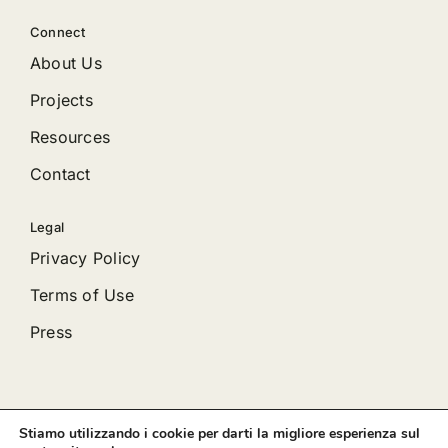
Connect
About Us
Projects
Resources
Contact
Legal
Privacy Policy
Terms of Use
Press
Stiamo utilizzando i cookie per darti la migliore esperienza sul
© 2012 - 2026 •
Avada
is a
Website Builder
for
WordPress