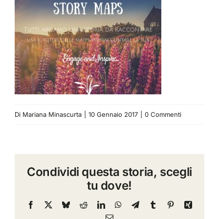
Di
Mariana Minascurta
|
10 Gennaio 2017
|
0 Commenti
Condividi questa storia, scegli
tu dove!
Facebook
X
Bluesky
Reddit
LinkedIn
WhatsApp
Telegram
Tumblr
Pinterest
Xing
Email